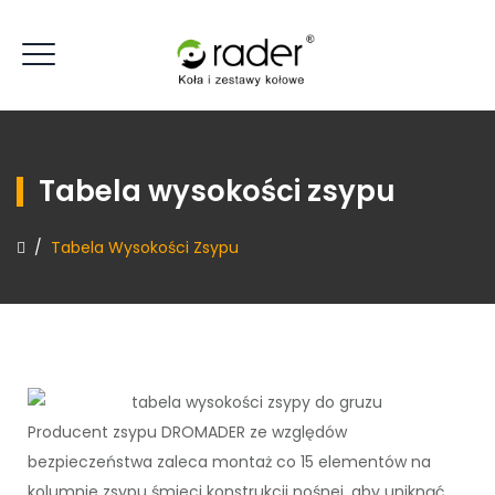
Tabela wysokości zsypu
/
Tabela Wysokości Zsypu
Producent zsypu DROMADER ze względów
bezpieczeństwa zaleca montaż co 15 elementów na
kolumnie zsypu śmieci konstrukcji nośnej, aby uniknąć