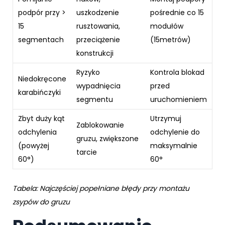
podpór przy >
uszkodzenie
pośrednie co 15
15
rusztowania,
modułów
segmentach
przeciążenie
(15metrów)
konstrukcji
Ryzyko
Kontrola blokad
Niedokręcone
wypadnięcia
przed
karabińczyki
segmentu
uruchomieniem
Zbyt duży kąt
Utrzymuj
Zablokowanie
odchylenia
odchylenie do
gruzu, zwiększone
(powyżej
maksymalnie
tarcie
60°)
60°
Tabela: Najczęściej popełniane błędy przy montażu
zsypów do gruzu