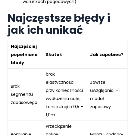
warunkach pogodowych).
Najczęstsze błędy i
jak ich unikać
Najczęściej
popełniane
Skutek
Jak zapobiec
?
błedy
brak
elastyczności
Zawsze
Brak
przy konieczności
uwzględniaj +1
segmentu
wydłużenia całej
moduł
zapasowego
konstrukcji o 0,5 –
zapasowy
1,0m
Przeciążenie
Pomijanie
haków,
Montuj podpory