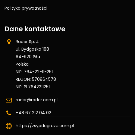
Polityka prywatności
Dane kontaktowe
Rader Sp. J.
ul. Bydgoska 188
64-920 Piła
Polska
NIP: 764-22-11-251
REGON: 570864578
NIP. PL7642211251
rader@rader.com.pl
+48 67 212 04 02
https://zsypdogruzu.com.pl