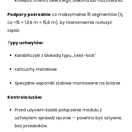
krawędzi otworu okiennego, balkonu lub rusztowania.
Podpory pośrednie
co maksymalnie 15 segmentów (tj.
co ≈15 × 1,04 m = 15,6 m), by równomiernie rozłożyć
ciężar.
T
ypy uchwytów:
Karabińczyki z blokadą typu „twist-lock”
Łańcuchy metalowe
Specjalne wsporniki stalowe montowane na ścianie
Kontrola luzów:
Przed użyciem każde połączenie modułu z
uchwytem sprawdź ręcznie — powinno być sztywne,
bez przeskoków.