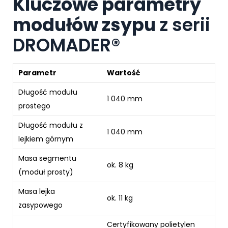
Kluczowe parametry
modułów zsypu
z serii
DROMADER®
Parametr
Wartość
Długość modułu
1 040 mm
prostego
Długość modułu z
1 040 mm
lejkiem górnym
Masa segmentu
ok. 8 kg
(moduł prosty)
Masa lejka
ok. 11 kg
zasypowego
Certyfikowany polietylen